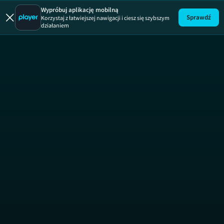
Uwaga! Pirat
Wypróbuj aplikację mobilną
Sprawdź
Korzystaj z łatwiejszej nawigacji i ciesz się szybszym
działaniem