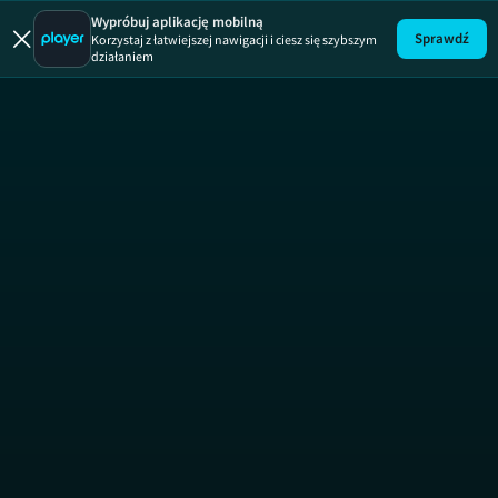
Uwaga! Pirat
Wypróbuj aplikację mobilną
Sprawdź
Korzystaj z łatwiejszej nawigacji i ciesz się szybszym
działaniem