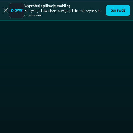
Uwaga! Pirat
Wypróbuj aplikację mobilną
Sprawdź
Korzystaj z łatwiejszej nawigacji i ciesz się szybszym
działaniem