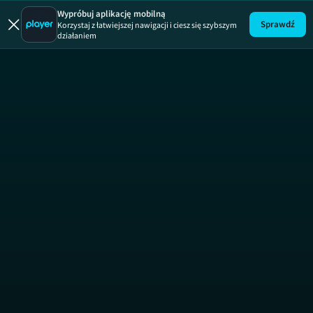
Uwaga! Pirat
Wypróbuj aplikację mobilną
Sprawdź
Korzystaj z łatwiejszej nawigacji i ciesz się szybszym
działaniem