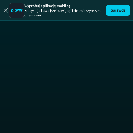
Uwaga! Pirat
Wypróbuj aplikację mobilną
Sprawdź
Korzystaj z łatwiejszej nawigacji i ciesz się szybszym
działaniem