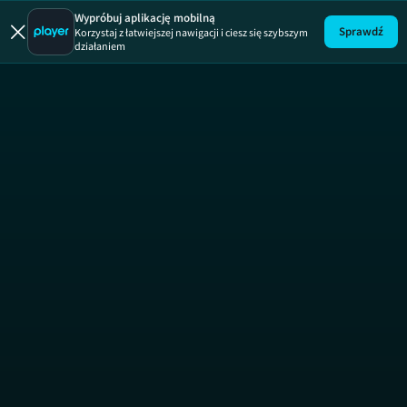
Wypróbuj aplikację mobilną
Sprawdź
Korzystaj z łatwiejszej nawigacji i ciesz się szybszym
działaniem