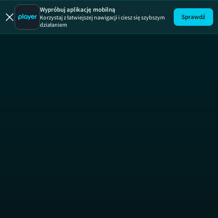
Uwaga!
ODCINEK
Wypróbuj aplikację mobilną
Sprawdź
Korzystaj z łatwiejszej nawigacji i ciesz się szybszym
działaniem