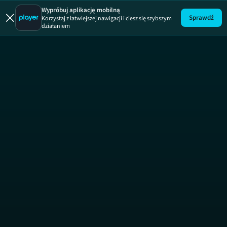
Wypróbuj aplikację mobilną
Sprawdź
Korzystaj z łatwiejszej nawigacji i ciesz się szybszym
działaniem
Uwaga!
ODCINEK