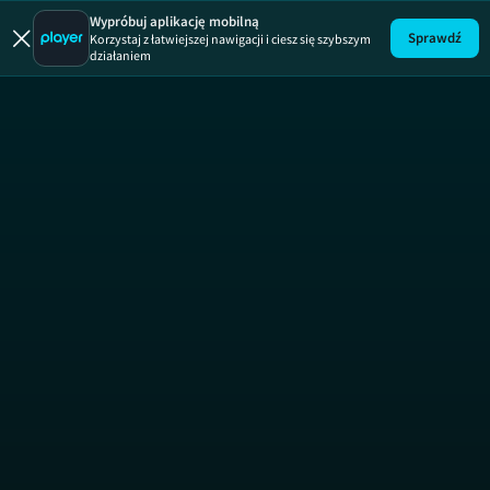
Wypróbuj aplikację mobilną
Sprawdź
Korzystaj z łatwiejszej nawigacji i ciesz się szybszym
Uwaga!
ODCINEK
działaniem