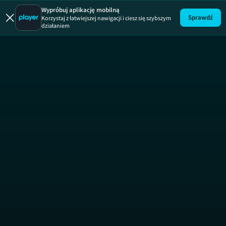
Wypróbuj aplikację mobilną
Sprawdź
Korzystaj z łatwiejszej nawigacji i ciesz się szybszym
Uwaga!
ODCINEK
działaniem