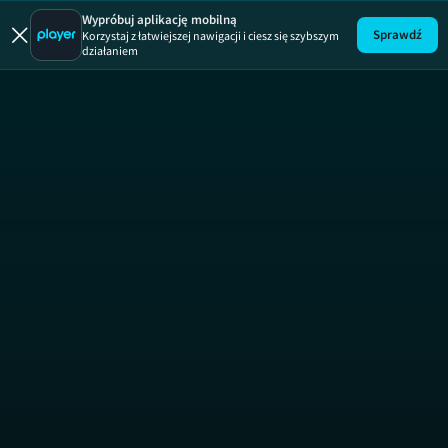
Uwaga!
ODCINEK
Wypróbuj aplikację mobilną
Sprawdź
Korzystaj z łatwiejszej nawigacji i ciesz się szybszym
działaniem