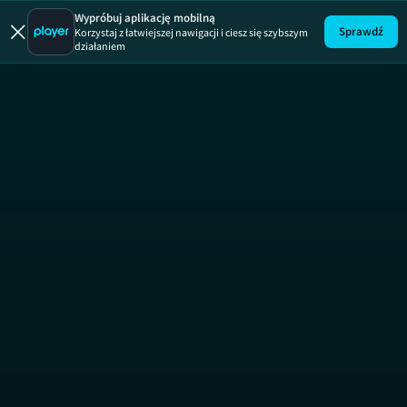
Wypróbuj aplikację mobilną
Sprawdź
Korzystaj z łatwiejszej nawigacji i ciesz się szybszym
Uwaga!
ODCINEK
działaniem