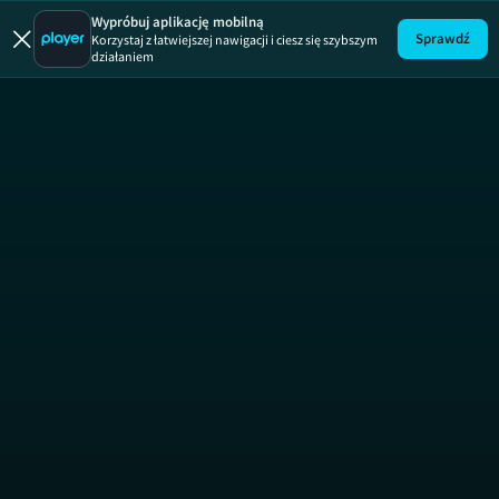
Wypróbuj aplikację mobilną
Sprawdź
Korzystaj z łatwiejszej nawigacji i ciesz się szybszym
działaniem
Uwaga!
ODCINEK