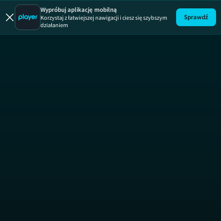
Wypróbuj aplikację mobilną
Sprawdź
Korzystaj z łatwiejszej nawigacji i ciesz się szybszym
Uwaga!
ODCINEK
działaniem