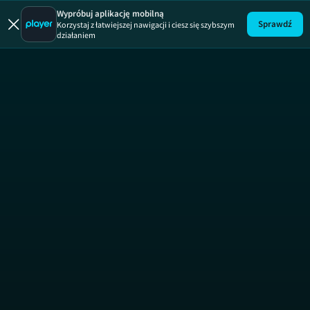
Wypróbuj aplikację mobilną
Sprawdź
Korzystaj z łatwiejszej nawigacji i ciesz się szybszym
Uwaga!
ODCINEK
działaniem