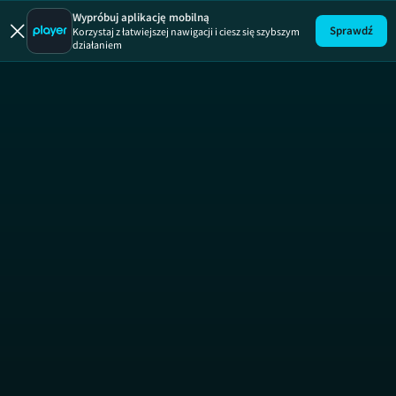
Wypróbuj aplikację mobilną
Sprawdź
Korzystaj z łatwiejszej nawigacji i ciesz się szybszym
działaniem