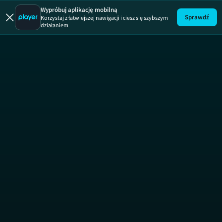
Wypróbuj aplikację mobilną
Sprawdź
Korzystaj z łatwiejszej nawigacji i ciesz się szybszym
działaniem
Uwaga!
ODCINEK