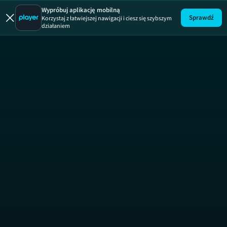
Uwaga!
ODCINEK
Wypróbuj aplikację mobilną
Sprawdź
Korzystaj z łatwiejszej nawigacji i ciesz się szybszym
działaniem