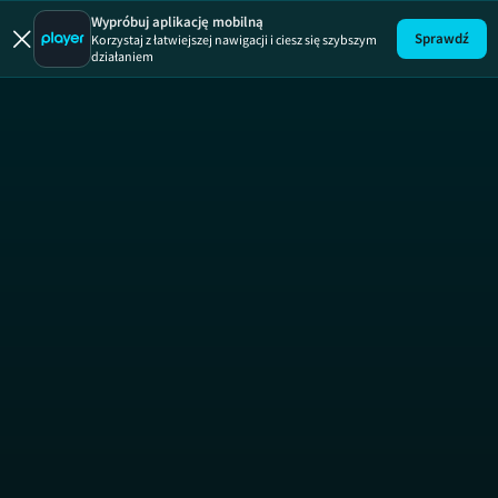
Wypróbuj aplikację mobilną
Sprawdź
Korzystaj z łatwiejszej nawigacji i ciesz się szybszym
działaniem