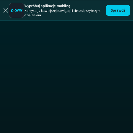
Uwaga!
ODCINEK
Wypróbuj aplikację mobilną
Sprawdź
Korzystaj z łatwiejszej nawigacji i ciesz się szybszym
działaniem