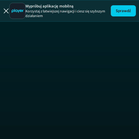
Uwaga!
ODCINEK
Wypróbuj aplikację mobilną
Sprawdź
Korzystaj z łatwiejszej nawigacji i ciesz się szybszym
działaniem