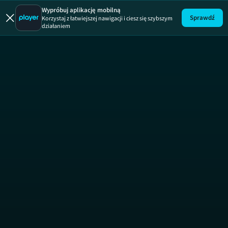
Uwaga!
ODCINEK
Wypróbuj aplikację mobilną
Sprawdź
Korzystaj z łatwiejszej nawigacji i ciesz się szybszym
działaniem