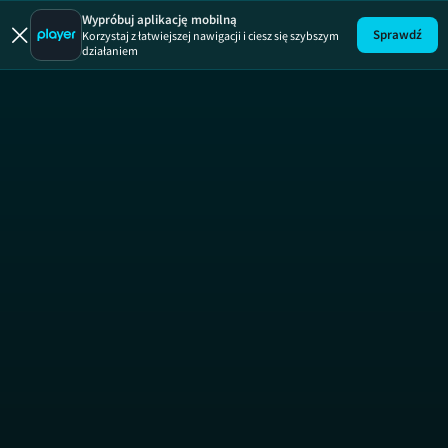
Uwaga!
ODCINEK
Wypróbuj aplikację mobilną
Sprawdź
Korzystaj z łatwiejszej nawigacji i ciesz się szybszym
działaniem