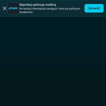
Uwaga!
ODCINEK
Wypróbuj aplikację mobilną
Sprawdź
Korzystaj z łatwiejszej nawigacji i ciesz się szybszym
działaniem