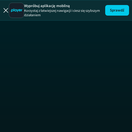
Uwaga!
ODCINEK
Wypróbuj aplikację mobilną
Sprawdź
Korzystaj z łatwiejszej nawigacji i ciesz się szybszym
działaniem