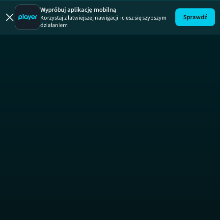
Uwaga!
ODCINEK
Wypróbuj aplikację mobilną
Sprawdź
Korzystaj z łatwiejszej nawigacji i ciesz się szybszym
działaniem