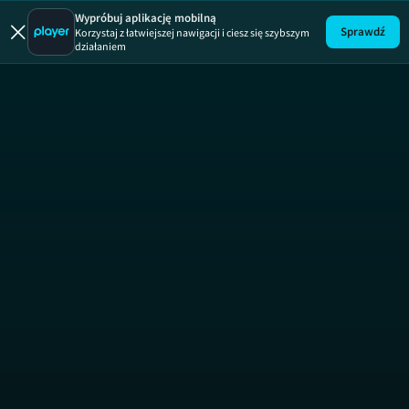
Uwaga!
ODCINEK
Wypróbuj aplikację mobilną
Sprawdź
Korzystaj z łatwiejszej nawigacji i ciesz się szybszym
działaniem