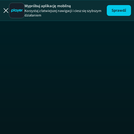
Uwaga!
ODCINEK
Wypróbuj aplikację mobilną
Sprawdź
Korzystaj z łatwiejszej nawigacji i ciesz się szybszym
działaniem