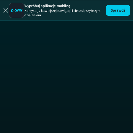
Uwaga!
ODCINEK
Wypróbuj aplikację mobilną
Sprawdź
Korzystaj z łatwiejszej nawigacji i ciesz się szybszym
działaniem