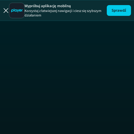
Uwaga!
ODCINEK
Wypróbuj aplikację mobilną
Sprawdź
Korzystaj z łatwiejszej nawigacji i ciesz się szybszym
działaniem