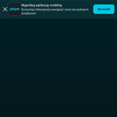
Uwaga!
ODCINEK
Wypróbuj aplikację mobilną
Sprawdź
Korzystaj z łatwiejszej nawigacji i ciesz się szybszym
działaniem