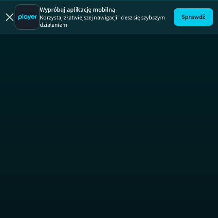
Uwaga!
ODCINEK
Wypróbuj aplikację mobilną
Sprawdź
Korzystaj z łatwiejszej nawigacji i ciesz się szybszym
działaniem