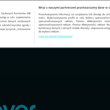
ODCINEK 6126
UWAGA!
Wraz z naszymi partnerami przetwarzamy dane w c
1
Zaufanych Partnerów IAB
Przechowywanie informacji na urządzeniu lub dostęp do nich.
ostęp w celu zapewnienia
treści. Wykorzystywanie profili w celu doboru spersonalizo
arzanie danych osobowych
spersonalizowanych reklam. Pomiar efektywności treś
spersonalizowanych reklam. Pomiar efektywności reklam. Roz
 udzielić/wycofać zgodę i
kombinacji danych z różnych źródeł. Rozwój i ulepszanie usł
kając przycisk „Ustawienia
do wyboru reklam.
Lista partnerów (dostawców)