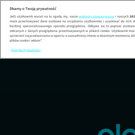
Uwaga!
Dbamy o Twoją prywatność
Jeśli użytkownik wyrazi na to zgodę, my, nasze
podmioty stowarzyszone
i naszych
16
może przechowywać dane osobowe na urządzeniu użytkownika i uzyskiwać do nich d
bardziej spersonalizowanego sposobu przeglądania. Odbywa się to poprzez przetw
zebranych z danych przeglądania przechowywanych w plikach cookie. Użytkownik może
sprzeciwić się przetwarzaniu w oparciu o uzasadniony interes w dowolnym momencie, kli
plików cookie i reklam”.
Polityka Prywatności