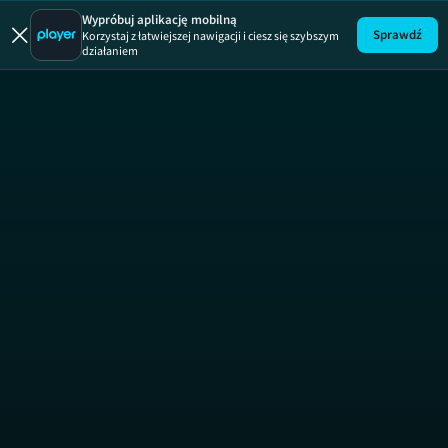
Uwaga!
ODCINEK
Wypróbuj aplikację mobilną
Sprawdź
Korzystaj z łatwiejszej nawigacji i ciesz się szybszym
działaniem