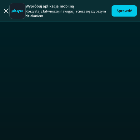
Uwaga!
ODCINEK
Wypróbuj aplikację mobilną
Sprawdź
Korzystaj z łatwiejszej nawigacji i ciesz się szybszym
działaniem