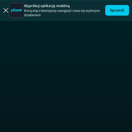
Uwaga!
ODCINEK
Wypróbuj aplikację mobilną
Sprawdź
Korzystaj z łatwiejszej nawigacji i ciesz się szybszym
działaniem