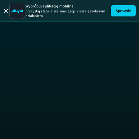
Wypróbuj aplikację mobilną
Sprawdź
Korzystaj z łatwiejszej nawigacji i ciesz się szybszym
działaniem
Uwaga!
ODCINEK