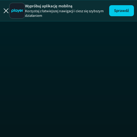
Wypróbuj aplikację mobilną
Sprawdź
Korzystaj z łatwiejszej nawigacji i ciesz się szybszym
działaniem
Uwaga!
ODCINEK