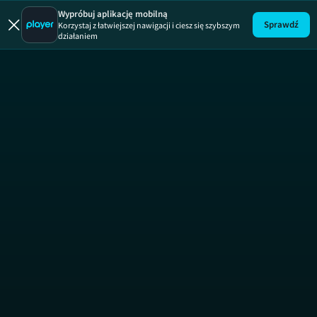
Uwaga!
ODCINEK
Wypróbuj aplikację mobilną
Sprawdź
Korzystaj z łatwiejszej nawigacji i ciesz się szybszym
działaniem