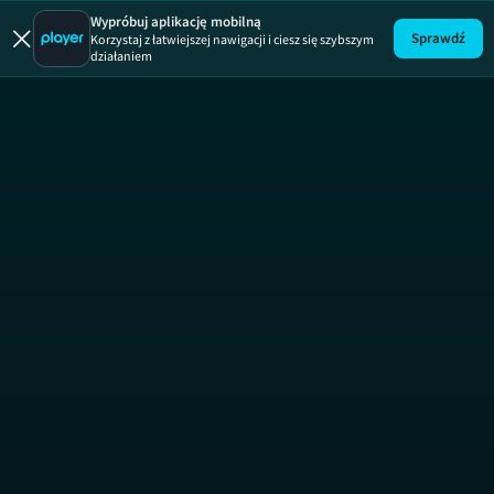
Uwaga!
ODCINEK
Wypróbuj aplikację mobilną
Sprawdź
Korzystaj z łatwiejszej nawigacji i ciesz się szybszym
działaniem