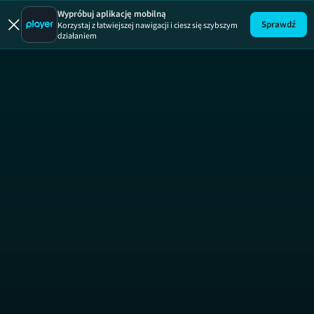
Uwaga!
ODCINEK
Wypróbuj aplikację mobilną
Sprawdź
Korzystaj z łatwiejszej nawigacji i ciesz się szybszym
działaniem