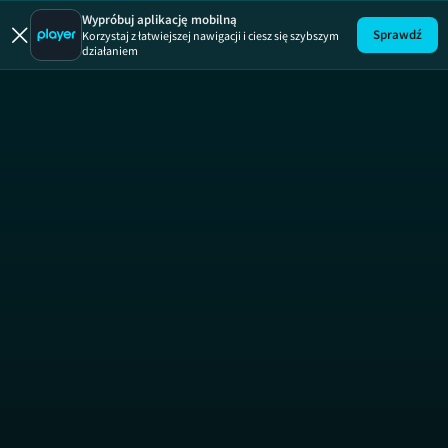
Uwaga!
ODCINEK
Wypróbuj aplikację mobilną
Sprawdź
Korzystaj z łatwiejszej nawigacji i ciesz się szybszym
działaniem