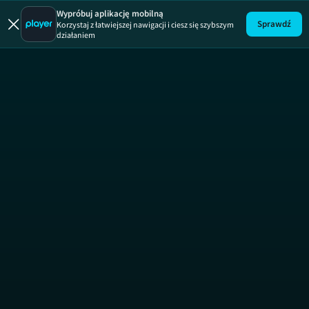
Uwaga!
ODCINEK
Wypróbuj aplikację mobilną
Sprawdź
Korzystaj z łatwiejszej nawigacji i ciesz się szybszym
działaniem