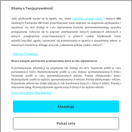
Uwaga!
ODCINEK
Wypróbuj aplikację mobilną
Dbamy o Twoją prywatność
Sprawdź
Korzystaj z łatwiejszej nawigacji i ciesz się szybszym
działaniem
Jeśli użytkownik wyrazi na to zgodę, my, nasze
podmioty stowarzyszone
i naszych
161
Zaufanych Partnerów IAB może przechowywać dane osobowe na urządzeniu użytkownika i
uzyskiwać do nich dostęp w celu zapewnienia bardziej spersonalizowanego sposobu
przeglądania. Odbywa się to poprzez przetwarzanie danych osobowych zebranych z
danych przeglądania przechowywanych w plikach cookie. Użytkownik może
udzielić/wycofać zgodę i sprzeciwić się przetwarzaniu w oparciu o uzasadniony interes w
dowolnym momencie, klikając przycisk „Ustawienia plików cookie i reklam”.
Polityka Prywatności
Wraz z naszymi partnerami przetwarzamy dane w celu zapewnienia:
Przechowywanie informacji na urządzeniu lub dostęp do nich. Tworzenie profili w celu
personalizacji treści. Wykorzystywanie profili w celu doboru spersonalizowanych treści.
Tworzenie profili w celu spersonalizowanych reklam. Pomiar efektywności treści.
Wykorzystanie profili do wyboru spersonalizowanych reklam. Pomiar efektywności reklam.
Rozumienie odbiorców dzięki statystyce lub kombinacji danych z różnych źródeł. Rozwój i
ulepszanie usług. Wykorzystywanie ograniczonych danych do wyboru reklam.
Lista partnerów (dostawców)
Akceptuję
Pokaż cele