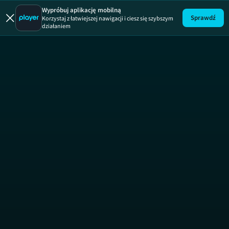
Uwaga!
ODCINEK
Wypróbuj aplikację mobilną
Sprawdź
Korzystaj z łatwiejszej nawigacji i ciesz się szybszym
działaniem