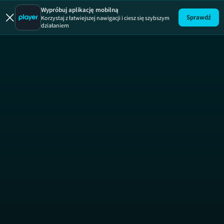
Uwaga!
ODCINEK
Wypróbuj aplikację mobilną
Sprawdź
Korzystaj z łatwiejszej nawigacji i ciesz się szybszym
działaniem