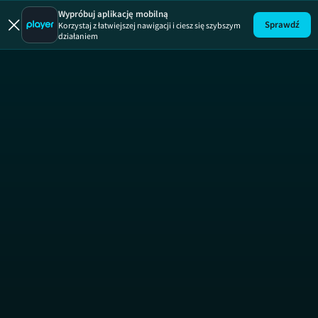
Uwaga!
ODCINEK
Wypróbuj aplikację mobilną
Sprawdź
Korzystaj z łatwiejszej nawigacji i ciesz się szybszym
działaniem