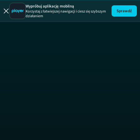
Uwaga!
ODCINEK
Wypróbuj aplikację mobilną
Sprawdź
Korzystaj z łatwiejszej nawigacji i ciesz się szybszym
działaniem