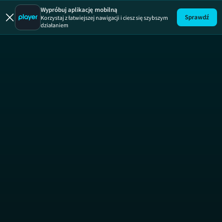
Uwaga!
ODCINEK
Wypróbuj aplikację mobilną
Sprawdź
Korzystaj z łatwiejszej nawigacji i ciesz się szybszym
działaniem