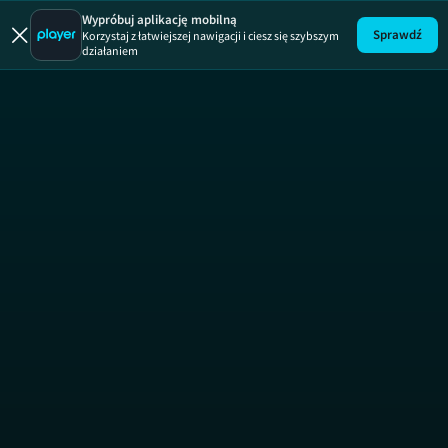
Uwaga!
ODCINEK
Wypróbuj aplikację mobilną
Sprawdź
Korzystaj z łatwiejszej nawigacji i ciesz się szybszym
działaniem